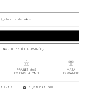
Juodas atvirukas
Į KREPŠELĮ
NORITE PRIDĖTI DOVANĖLĘ?
PRANEŠIMAS
MAŽA
PO PRISTATYMO
DOVANĖLĖ
DALINTIS
SIŲSTI DRAUGUI