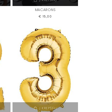
MACARONS
€
15,00
Į KREPŠELĮ