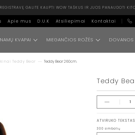
ISIREGISTRAVĘ GALITE KAUPTI WOW TAŠKUS IR JUOS PANAUDOTI KIT
s
Apie mus
D.U.K
Atsiliepimai
Kontaktai
NAMŲ KVAPAI
MIEGANČIOS ROŽĖS
DOVANOS
škinai Teddy Bear
Teddy Bear 260cm.
Teddy Bea
ATVIRUKO TEKSTA
300
simbolių