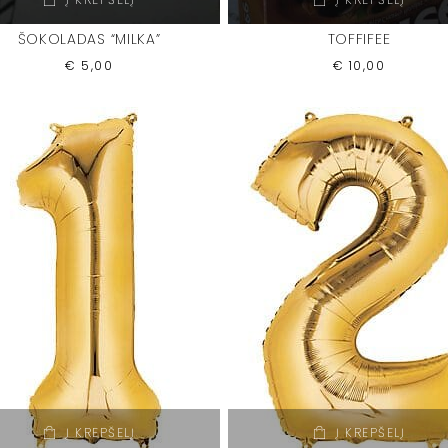
ŠOKOLADAS “MILKA”
TOFFIFEE
€
5,00
€
10,00
Į KREPŠELĮ
Į KREPŠELĮ