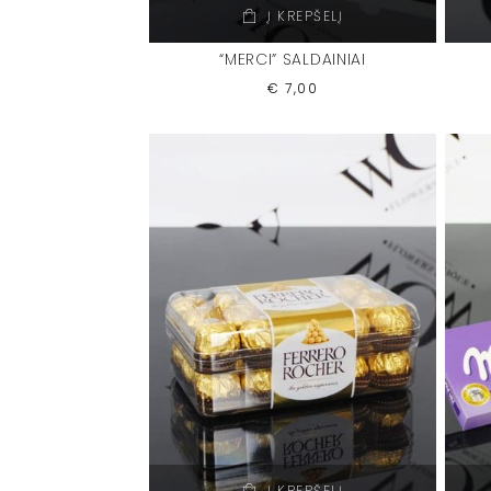
Į KREPŠELĮ
“MERCI” SALDAINIAI
€
7,00
Į KREPŠELĮ