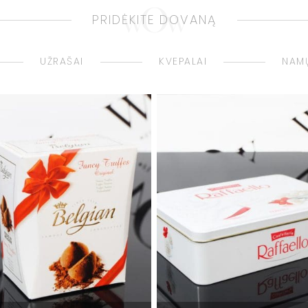
PRIDĖKITE DOVANĄ
UŽRAŠAI
KVEPALAI
NAMŲ