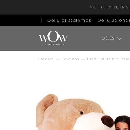
MIELI KLIENTAI, PR
Gėlių pristatymas
Gėlių Salona
GĖLĖS
Pradžia
Dovanos
Dideli pliušiniai me