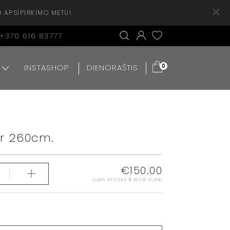
O APSIPIRKIMO METU!
+370 616 83777
INSTASHOP
DIENORAŠTIS
0
r 260cm.
€
150.00
JUMS ATITEKS
8
WOW EURAI
S