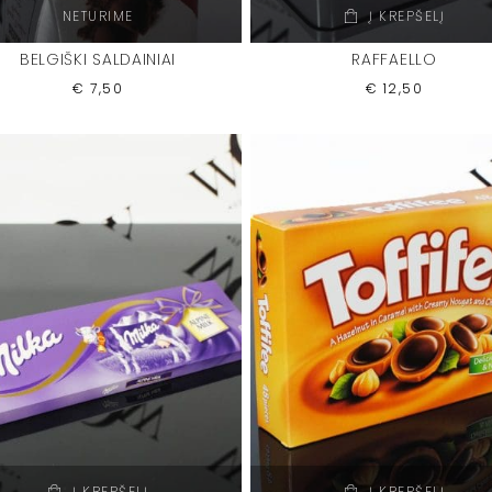
NETURIME
Į KREPŠELĮ
BELGIŠKI SALDAINIAI
RAFFAELLO
€
7,50
€
12,50
Į KREPŠELĮ
Į KREPŠELĮ