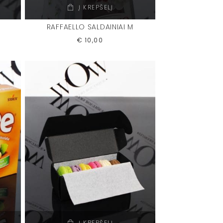
Į KREPŠELĮ
RAFFAELLO SALDAINIAI M
€
10,00
Į KREPŠELĮ