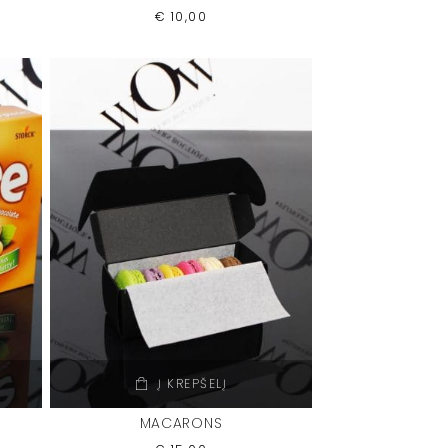
€
10,00
Į KREPŠELĮ
MACARONS