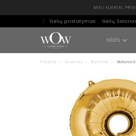
MIELI KLIENTAI, PR
Gėlių pristatymas
Gėlių Salona
GĖLĖS
Pradžia
Dovanos
Balionai
Balionas 8