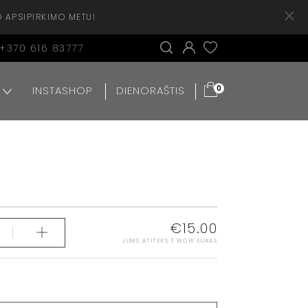
O APSIPIRKIMO METU!
+370 616 83777
INSTASHOP
DIENORAŠTIS
0
€
15.00
JUMS ATITEKS
1
WOW EURAS
S