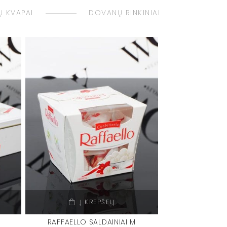
 KVAPAI
DOVANŲ RINKINIAI
Į KREPŠELĮ
RAFFAELLO SALDAINIAI M