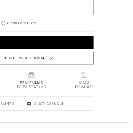
Juodas atvirukas
Į KREPŠELĮ
NORITE PRIDĖTI DOVANĖLĘ?
PRANEŠIMAS
MAŽA
PO PRISTATYMO
DOVANĖLĖ
DALINTIS
SIŲSTI DRAUGUI