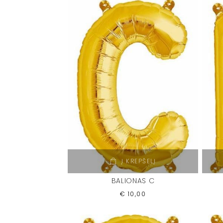
Į KREPŠELĮ
BALIONAS C
€
10,00