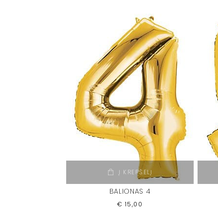
Į KREPŠELĮ
BALIONAS 4
€
15,00