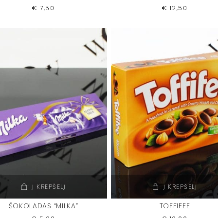
€
7,50
€
12,50
Į KREPŠELĮ
Į KREPŠELĮ
ŠOKOLADAS “MILKA”
TOFFIFEE