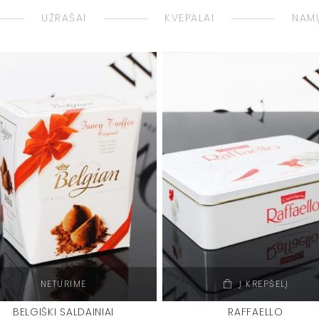
UŽRAŠAI
KVEPALAI
NAMŲ
NETURIME
Į KREPŠELĮ
BELGIŠKI SALDAINIAI
RAFFAELLO