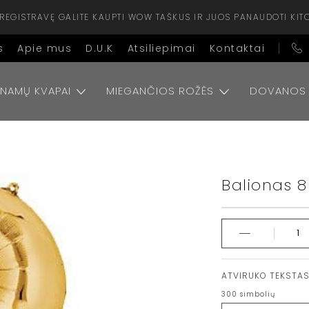
ISIREGISTRAVĘ GALITE KAUPTI WOW TAŠKUS IR JUOS PANAUDOTI KIT
s
Apie mus
D.U.K
Atsiliepimai
Kontaktai
NAMŲ KVAPAI
MIEGANČIOS ROŽĖS
DOVANOS
Balionas 8
ATVIRUKO TEKSTA
300
simbolių