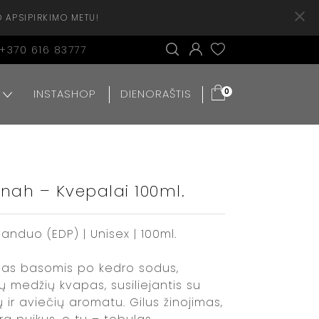
O APSIPIRKIMO METU!
+370 616 83777
INSTASHOP
DIENORAŠTIS
0
nah – Kvepalai 100ml.
nduo (EDP) | Unisex | 100ml.
imas basomis po kedro sodus,
tų medžių kvapas, susiliejantis su
ų ir aviečių aromatu. Gilus žinojimas,