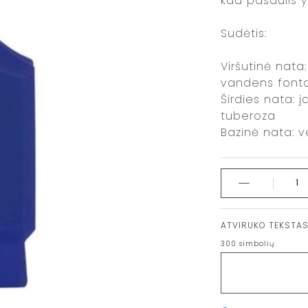
kad pasaulis y
Sudėtis:
Viršutinė nata
vandens font
Širdies nata: j
tuberoza
Bazinė nata: ve
ATVIRUKO TEKSTA
300
simbolių