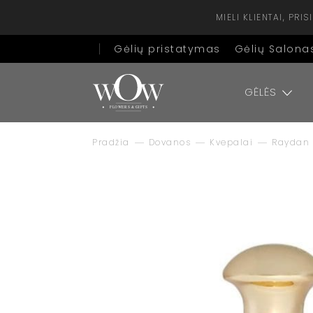
MIELI KLIENTAI, PR
Gėlių pristatymas
Gėlių Salona
GĖLĖS
Pradžia
Dovanos
Kvepalai
Raydan 