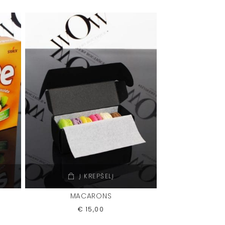
Į KREPŠELĮ
MACARONS
€
15,00