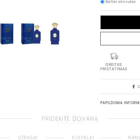
Baltas atvirukas
GREITAS
PRISTATYMAS
PAPILDOMA INFOR
PRIDĖKITE DOVANĄ
UŽRAŠAI
KVEPALAI
NAMŲ