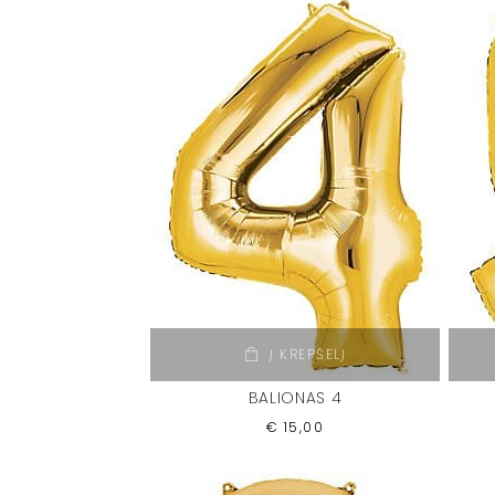
Į KREPŠELĮ
BALIONAS 4
€
15,00