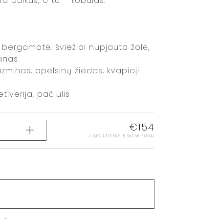
ra puikus, o tu – tobulas.
: bergamotė, šviežiai nupjauta žolė,
anas
azminas, apelsinų žiedas, kvapioji
tiverija, pačiulis
€
154
JUMS ATITEKS
8
WOW EURAI
S