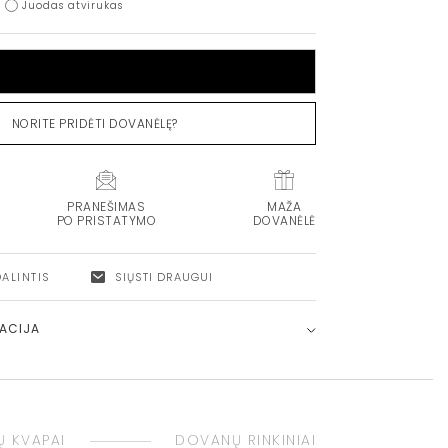
Juodas atvirukas
Į KREPŠELĮ
NORITE PRIDĖTI DOVANĖLĘ?
PRANEŠIMAS
MAŽA
PO PRISTATYMO
DOVANĖLĖ
DALINTIS
SIŲSTI DRAUGUI
MACIJA
 KVAPAI
DOVANŲ RINKINIAI