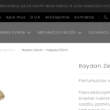
ISIREGISTRAVĘ GALITE KAUPTI WOW TAŠKUS IR JUOS PANAUDOTI KIT
s
Apie mus
D.U.K
Atsiliepimai
Kontaktai
NAMŲ KVAPAI
MIEGANČIOS ROŽĖS
DOVANOS
Kvepalai
Raydan Zenah – Kvepalai 100ml.
Raydan Ze
Parfumuotas va
Pasivaikščioj
šviežiai nukirs
saldžiu jazmin