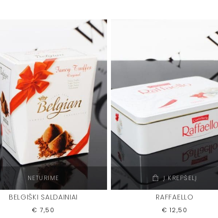
NETURIME
Į KREPŠELĮ
BELGIŠKI SALDAINIAI
RAFFAELLO
€
7,50
€
12,50