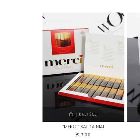
Į KREPŠELĮ
“MERCI” SALDAINIAI
€
7,00