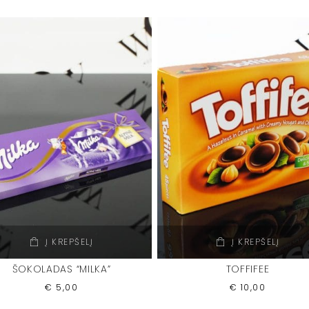
Į KREPŠELĮ
Į KREPŠELĮ
ŠOKOLADAS “MILKA”
TOFFIFEE
€
5,00
€
10,00