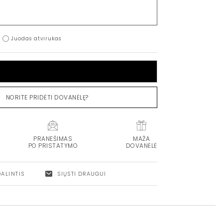
Juodas atvirukas
Į KREPŠELĮ
NORITE PRIDĖTI DOVANĖLĘ?
PRANEŠIMAS
MAŽA
PO PRISTATYMO
DOVANĖLĖ
DALINTIS
SIŲSTI DRAUGUI