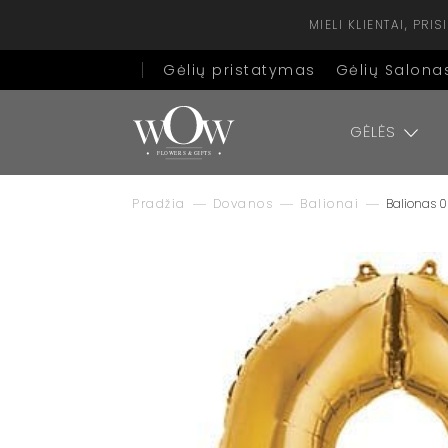
MIELI KLIENTAI, PR
Gėlių pristatymas
Gėlių Salona
GĖLĖS
Pradžia
Dovanos
Balionai
Balionas 0