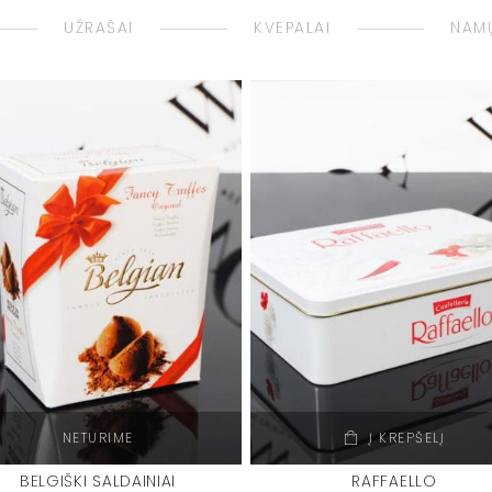
UŽRAŠAI
KVEPALAI
NAMŲ
NETURIME
Į KREPŠELĮ
BELGIŠKI SALDAINIAI
RAFFAELLO