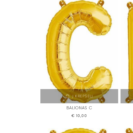
Į KREPŠELĮ
BALIONAS C
€
10,00