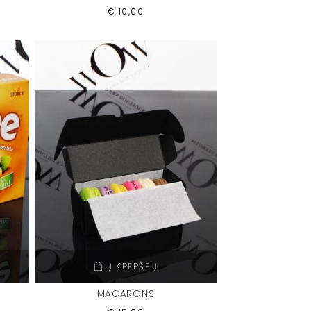
€
10,00
Į KREPŠELĮ
MACARONS