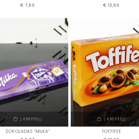
€
7,50
€
12,50
Į KREPŠELĮ
Į KREPŠELĮ
ŠOKOLADAS “MILKA”
TOFFIFEE