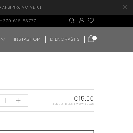
O APSIPIRKIMO METU!
+370 616 83777
INSTASHOP
DIENORAŠTIS
0
€
15.00
JUMS ATITEKS
1
WOW EURAS
S