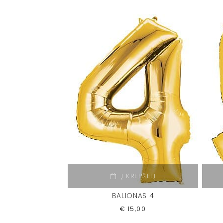
Į KREPŠELĮ
BALIONAS 4
€
15,00