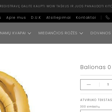
ISIREGISTRAVĘ GALITE KAUPTI WOW TAŠKUS IR JUOS PANAUDOTI KIT
s
Apie mus
D.U.K
Atsiliepimai
Kontaktai
NAMŲ KVAPAI
MIEGANČIOS ROŽĖS
DOVANOS
Balionas 0
ATVIRUKO TEKSTA
300
simbolių