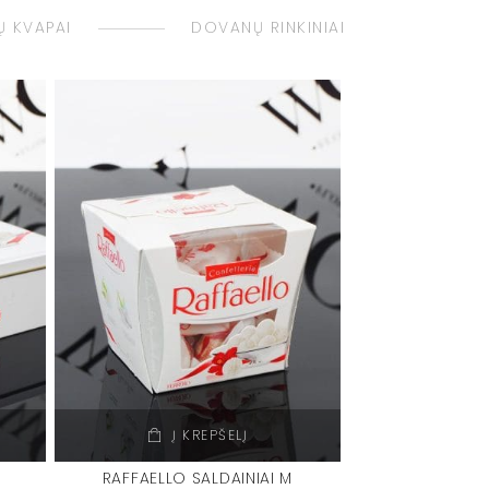
 KVAPAI
DOVANŲ RINKINIAI
Į KREPŠELĮ
RAFFAELLO SALDAINIAI M