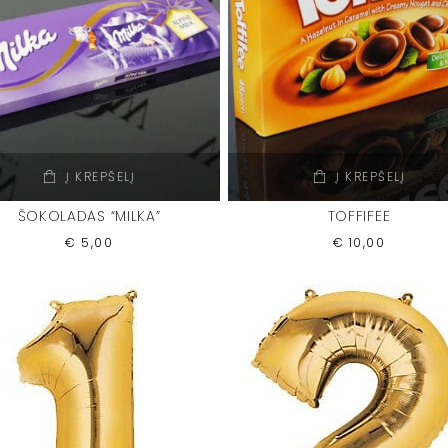
Į KREPŠELĮ
Į KREPŠELĮ
ŠOKOLADAS “MILKA”
TOFFIFEE
€
5,00
€
10,00