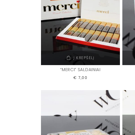
Į KREPŠELĮ
“MERCI” SALDAINIAI
€
7,00