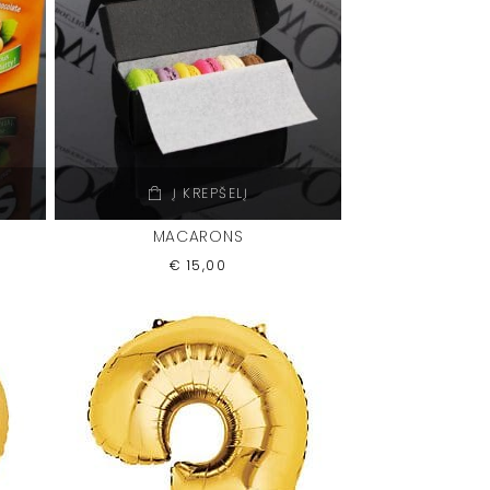
Į KREPŠELĮ
MACARONS
€
15,00