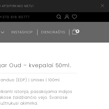
O APSIPIRKIMO METU!
+370 616 83777
INSTASHOP
DIENORAŠTIS
0
ar Oud – kvepalai 50ml.
nduo (EDP) | Unisex | 100ml.
ianti istorija, pasakojama Indijos
kose žaidžiančio vėjo. Švariose
žtrukusi akimirka.