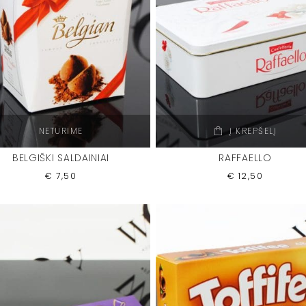
NETURIME
Į KREPŠELĮ
BELGIŠKI SALDAINIAI
RAFFAELLO
€
7,50
€
12,50