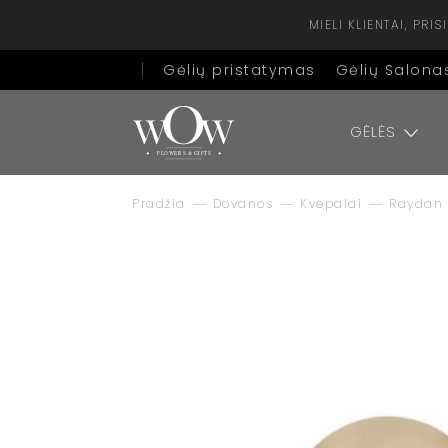
MIELI KLIENTAI, PR
Gėlių pristatymas
Gėlių Salona
GĖLĖS
Pradžia
Dovanos
Kvepalai
Raydan 