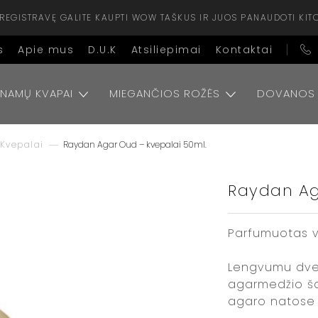
ISIREGISTRAVĘ GALITE KAUPTI WOW TAŠKUS IR JUOS PANAUDOTI KIT
s
Apie mus
D.U.K
Atsiliepimai
Kontaktai
NAMŲ KVAPAI
MIEGANČIOS ROŽĖS
DOVANOS
Kvepalai
Raydan Agar Oud – kvepalai 50ml.
Raydan Ag
Parfumuotas va
Lengvumu dvelk
agarmedžio ša
agaro natose u