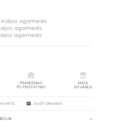
: Indijos agarmedis
Indijos agarmedis
ndijos agarmedis
PRANEŠIMAS
MAŽA
PO PRISTATYMO
DOVANĖLĖ
DALINTIS
SIŲSTI DRAUGUI
MACIJA