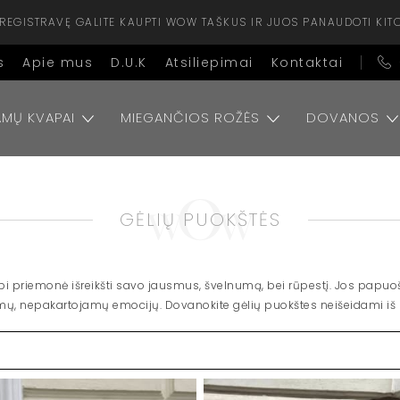
ISIREGISTRAVĘ GALITE KAUPTI WOW TAŠKUS IR JUOS PANAUDOTI KIT
s
Apie mus
D.U.K
Atsiliepimai
Kontaktai
MŲ KVAPAI
MIEGANČIOS ROŽĖS
DOVANOS
GĖLIŲ PUOKŠTĖS
bi priemonė išreikšti savo jausmus, švelnumą, bei rūpestį. Jos papuo
mų, nepakartojamų emocijų. Dovanokite gėlių puokštes neišeidami i