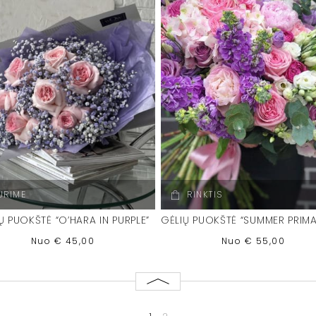
URIME
RINKTIS
Ų PUOKŠTĖ “O’HARA IN PURPLE”
Nuo
€
45,00
Nuo
€
55,00