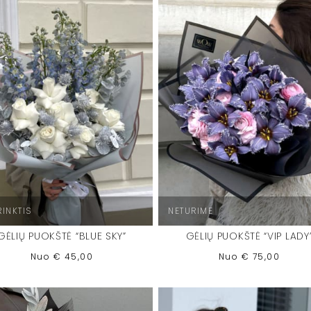
RINKTIS
NETURIME
GĖLIŲ PUOKŠTĖ “BLUE SKY”
GĖLIŲ PUOKŠTĖ “VIP LADY
Nuo
€
45,00
Nuo
€
75,00