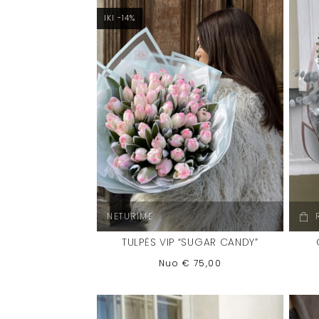
IKI -14%
NETURIME
TULPĖS VIP “SUGAR CANDY”
Nuo
€
75,00