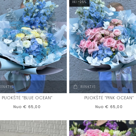
IKI -25%
RINKTIS
RINKTIS
PUOKŠTĖ “BLUE OCEAN”
PUOKŠTĖ “PINK OCEAN”
Nuo
€
65,00
Nuo
€
65,00