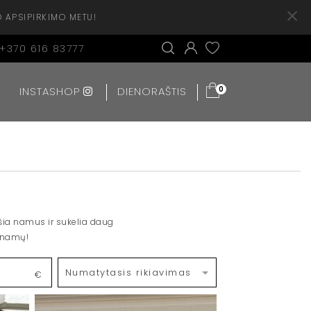
O APSIPIRKIMO METU!
+370 616 83777
INSTASHOP
DIENORAŠTIS
0
šia namus ir sukelia daug
š namų!
€