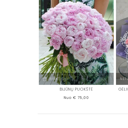
RINKTIS
NET
BIJŪNŲ PUOKŠTĖ
GĖLI
Nuo
€
75,00