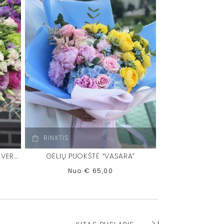
RINKTIS
GĖLIŲ PUOKŠTĖ “SUMMER PRIMAVERA”
GĖLIŲ PUOKŠTĖ “VASARA”
Nuo
€
65,00