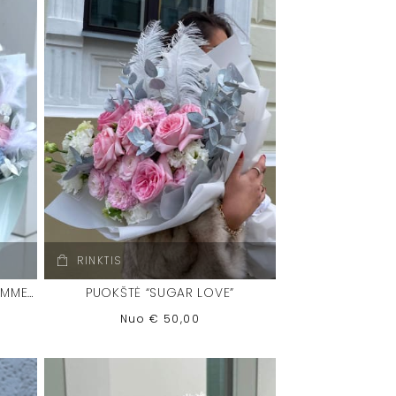
RINKTIS
GĖLIŲ PUOKŠTĖ “BLOOMING SUMMER”
PUOKŠTĖ “SUGAR LOVE”
Nuo
€
50,00