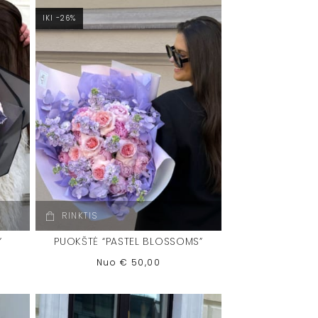
IKI -26%
RINKTIS
”
PUOKŠTĖ “PASTEL BLOSSOMS”
Nuo
€
50,00