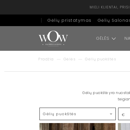
MIELI KLIENTAI, PR
Gėlių pristatymas
Gėlių Salona
GĖLĖS
NA
Pradžia
Gėlės
Gėlių puokštės
Gėlių puokštė yra nuosta
teigia
€