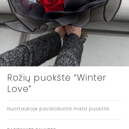
Rožių puokštė “Winter
Love”
Nuotraukoje pavaizduota maža puokštė.