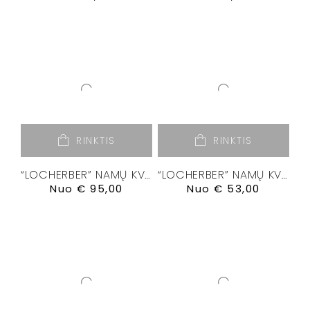
RINKTIS
RINKTIS
“LOCHERBER” NAMŲ KVAPŲ DIFUZORIUS “BANKSIA”
“LOCHERBER” NAMŲ KVAPŲ DIFUZORIUS “DOLCE ROMA XXI”
Nuo
€
95,00
Nuo
€
53,00