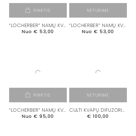
RINKTIS
NETURIME
“LOCHERBER” NAMŲ KVAPŲ DIFUZORIUS “GRIGIO MILANO”
“LOCHERBER” NAMŲ KVAPŲ DIFUZORIUS “KLINTO 1817”
Nuo
€
53,00
Nuo
€
53,00
RINKTIS
NETURIME
“LOCHERBER” NAMŲ KVAPŲ DIFUZORIUS”VENETIAE”
CULTI KVAPŲ DIFUZORIUS ” CHROMIA III” 500 ML.
Nuo
€
95,00
€
100,00