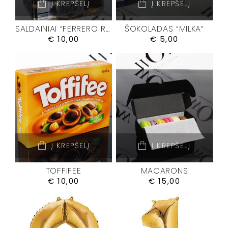
Į KREPŠELĮ
Į KREPŠELĮ
SALDAINIAI “FERRERO ROCHER”
ŠOKOLADAS “MILKA”
€
10,00
€
5,00
Į KREPŠELĮ
Į KREPŠELĮ
TOFFIFEE
MACARONS
€
10,00
€
15,00