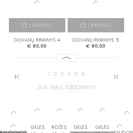
Į KREPŠELĮ
Į KREPŠELĮ
DOVANŲ RINKINYS 4
DOVANŲ RINKINYS 5
€
80,00
€
80,00
1
2
3
4
5
6
JUS GALI SUDOMINTI
GĖLĖS
ROŽĖS
GĖLĖS
GĖLĖS
RAUDONOS
RAUDO