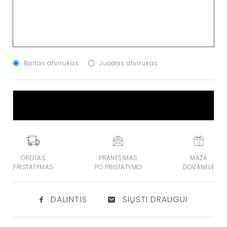
Baltas atvirukas
Juodas atvirukas
Į KREPŠELĮ
GREITAS
PRANEŠIMAS
MAŽA
PRISTATYMAS
PO PRISTATYMO
DOVANĖLĖ
DALINTIS
SIŲSTI DRAUGUI