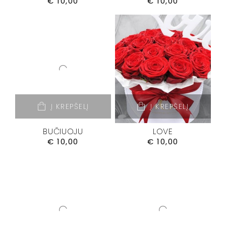
€
10,00
€
10,00
Į KREPŠELĮ
Į KREPŠELĮ
BUČIUOJU
LOVE
€
10,00
€
10,00