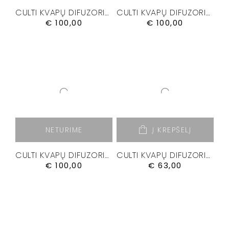
CULTI KVAPŲ DIFUZORIUS “DELICIA” 500 ML.
CULTI KVAPŲ DIFUZORIUS “GRATIA” 500 ML.
€
100,00
€
100,00
NETURIME
Į KREPŠELĮ
CULTI KVAPŲ DIFUZORIUS “MALIA” 500 ML.
CULTI KVAPŲ DIFUZORIUS “MEDITERRANEA” 250ML.
€
100,00
€
63,00