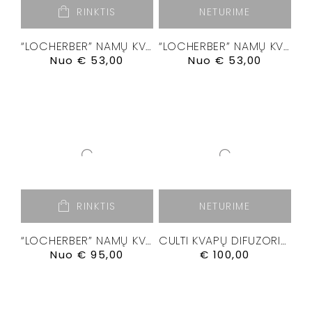
RINKTIS
NETURIME
“LOCHERBER” NAMŲ KVAPŲ DIFUZORIUS “GRIGIO MILANO”
“LOCHERBER” NAMŲ KVAPŲ DIFUZORIUS “KLINTO 1817”
Nuo
€
53,00
Nuo
€
53,00
RINKTIS
NETURIME
“LOCHERBER” NAMŲ KVAPŲ DIFUZORIUS”VENETIAE”
CULTI KVAPŲ DIFUZORIUS ” CHROMIA III” 500 ML.
Nuo
€
95,00
€
100,00