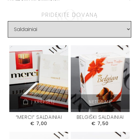
PRIDĖKITE DOVANĄ
Į KREPŠELĮ
NETURIME
“MERCI” SALDAINIAI
BELGIŠKI SALDAINIAI
€
7,00
€
7,50