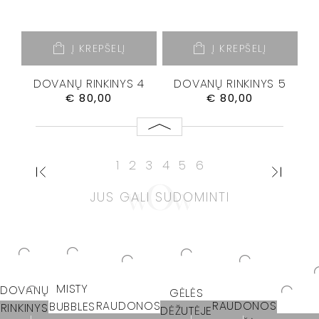
Į KREPŠELĮ
Į KREPŠELĮ
DOVANŲ RINKINYS 4
DOVANŲ RINKINYS 5
€
80,00
€
80,00
1
2
3
4
5
6
JUS GALI SUDOMINTI
MISTY
DOVANŲ
GĖLĖS
RAUDONOS
RAUDONOS
BUBBLES
RINKINYS
DĖŽUTĖJE