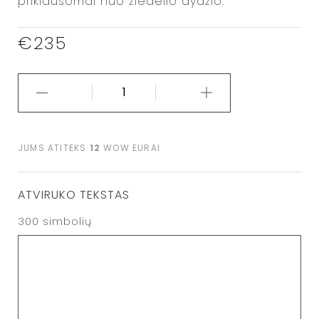
priklausomai nuo žiedelio dydžio.
€
235
JUMS ATITEKS
12
WOW EURAI
ATVIRUKO TEKSTAS
300
simbolių