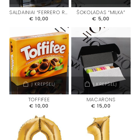
SALDAINIAI “FERRERO ROCHER”
ŠOKOLADAS “MILKA”
€
10,00
€
5,00
Į KREPŠELĮ
Į KREPŠELĮ
TOFFIFEE
MACARONS
€
10,00
€
15,00