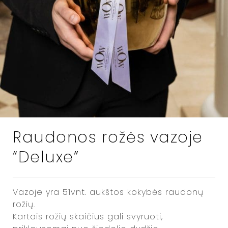
Raudonos rožės vazoje
“Deluxe”
Vazoje yra 51vnt. aukštos kokybės raudonų
rožių.
Kartais rožių skaičius gali svyruoti,