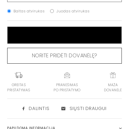
Baltas atvirukas
Juodas atvirukas
Į KREPŠELĮ
NORITE PRIDĖTI DOVANĖLĘ?
GREITAS
PRANEŠIMAS
MAŽA
PRISTATYMAS
PO PRISTATYMO
DOVANĖLĖ
DALINTIS
SIŲSTI DRAUGUI
PAPILDOMA INFORMACIJA