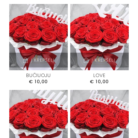
Į KREPŠELĮ
Į KREPŠELĮ
BUČIUOJU
LOVE
€
10,00
€
10,00