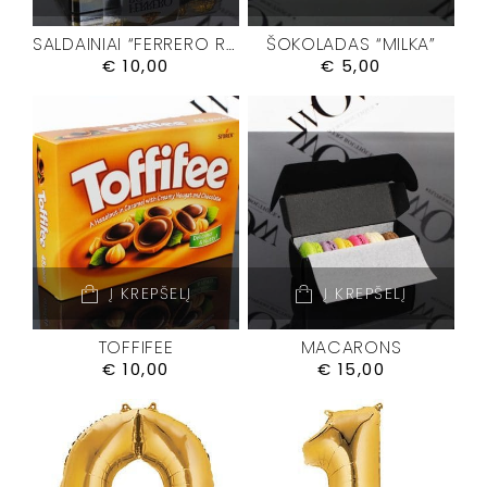
SALDAINIAI “FERRERO ROCHER”
ŠOKOLADAS “MILKA”
€
10,00
€
5,00
Į KREPŠELĮ
Į KREPŠELĮ
TOFFIFEE
MACARONS
€
10,00
€
15,00