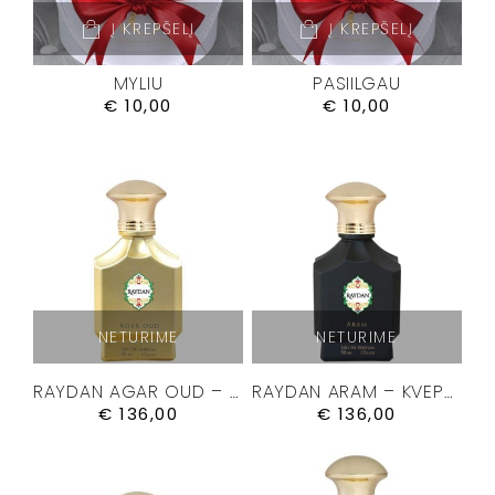
Į KREPŠELĮ
Į KREPŠELĮ
MYLIU
PASIILGAU
€
10,00
€
10,00
NETURIME
NETURIME
RAYDAN AGAR OUD – KVEPALAI 50ML.
RAYDAN ARAM – KVEPALAI 50ML.
€
136,00
€
136,00