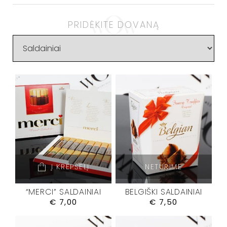
PRIDĖKITE DOVANĄ
Į KREPŠELĮ
NETURIME
“MERCI” SALDAINIAI
BELGIŠKI SALDAINIAI
€
7,00
€
7,50