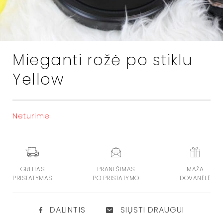
Mieganti rožė po stiklu
Yellow
Neturime
GREITAS
PRANEŠIMAS
MAŽA
PRISTATYMAS
PO PRISTATYMO
DOVANĖLĖ
DALINTIS
SIŲSTI DRAUGUI