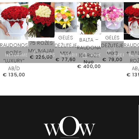
GĖLĖS
GĖLĖS
BALTA –
75 ROŽĖS
RAUDONOS
RAUD
DĖŽUTĖJE
DĖŽUTĖJE
RAUDONA
Į
Į
MYLIMAJAI!
ROŽĖS
+ BA
MIX4
MIX3
NETURIME
KREPŠELĮ
NETURIME
RINKTIS
KREPŠELĮ
NET
101 ROŽĖ
€
225,00
€
77,60
€
79,00
“LUXURY”
RO
Nuo
€
400,00
AB/D
AB
€
135,00
€
13