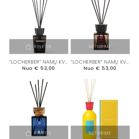
RINKTIS
NETURIME
“LOCHERBER” NAMŲ KVAPŲ DIFUZORIUS “GRIGIO MILANO”
“LOCHERBER” NAMŲ KVAPŲ DIFUZORIUS “KLINTO 1817”
Nuo
€
53,00
Nuo
€
53,00
RINKTIS
NETURIME