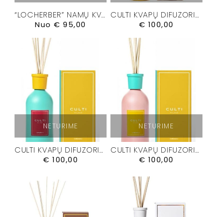
“LOCHERBER” NAMŲ KVAPŲ DIFUZORIUS”VENETIAE”
CULTI KVAPŲ DIFUZORIUS ” CHROMIA III” 500 ML.
Nuo
€
95,00
€
100,00
NETURIME
NETURIME
CULTI KVAPŲ DIFUZORIUS “CHROMIA I” 500 ML
CULTI KVAPŲ DIFUZORIUS “CHROMIA II” 500 ML
€
100,00
€
100,00