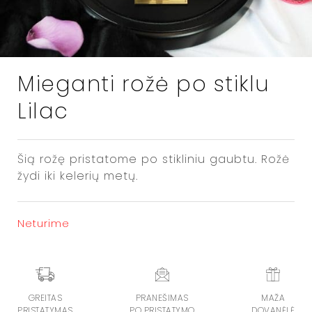
Mieganti rožė po stiklu
Lilac
Šią rožę pristatome po stikliniu gaubtu. Rožė
žydi iki kelerių metų.
Neturime
GREITAS
PRANEŠIMAS
MAŽA
PRISTATYMAS
PO PRISTATYMO
DOVANĖLĖ