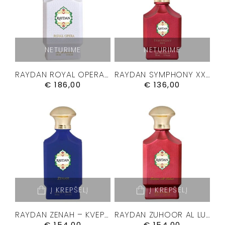
NETURIME
NETURIME
RAYDAN ROYAL OPERA – KVEPALAI 100ML.
RAYDAN SYMPHONY XXIII – KVEPALAI 50ML
€
186,00
€
136,00
Į KREPŠELĮ
Į KREPŠELĮ
RAYDAN ZENAH – KVEPALAI 100ML.
RAYDAN ZUHOOR AL LUBAN – KVEPALAI 100ML.
€
154,00
€
154,00