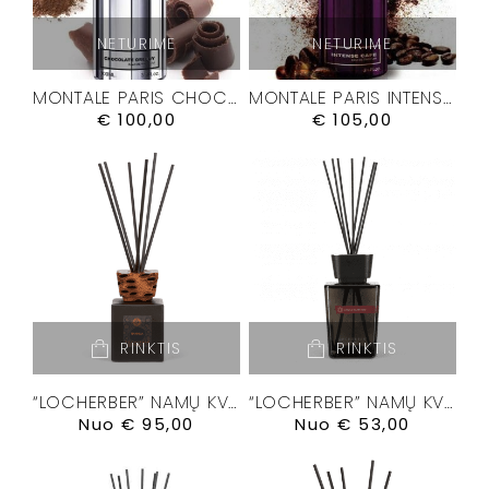
NETURIME
NETURIME
MONTALE PARIS CHOCOLATE GREEDY KVEPALAI
MONTALE PARIS INTENSE CAFÉ KVEPALAI
€
100,00
€
105,00
RINKTIS
RINKTIS
“LOCHERBER” NAMŲ KVAPŲ DIFUZORIUS “BANKSIA”
“LOCHERBER” NAMŲ KVAPŲ DIFUZORIUS “DOLCE ROMA XXI”
Nuo
€
95,00
Nuo
€
53,00