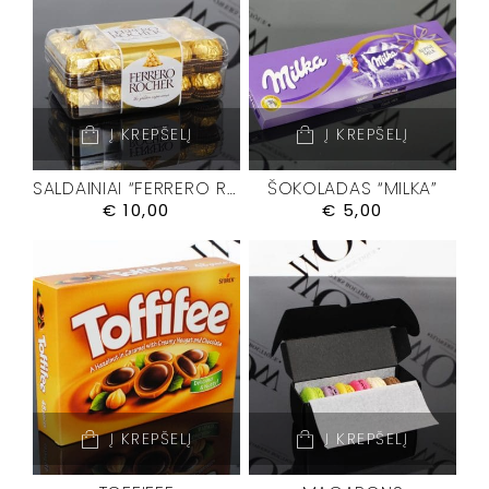
Į KREPŠELĮ
Į KREPŠELĮ
SALDAINIAI “FERRERO ROCHER”
ŠOKOLADAS “MILKA”
€
10,00
€
5,00
Į KREPŠELĮ
Į KREPŠELĮ