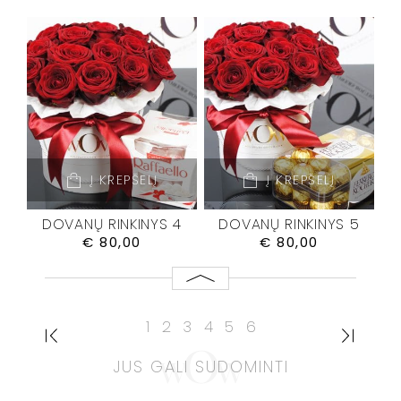
Į KREPŠELĮ
Į KREPŠELĮ
DOVANŲ RINKINYS 4
DOVANŲ RINKINYS 5
€
80,00
€
80,00
1
2
3
4
5
6
JUS GALI SUDOMINTI