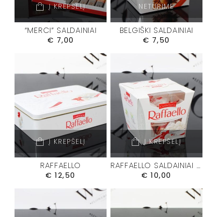
Į KREPŠELĮ
NETURIME
“MERCI” SALDAINIAI
BELGIŠKI SALDAINIAI
€
7,00
€
7,50
Į KREPŠELĮ
Į KREPŠELĮ
RAFFAELLO
RAFFAELLO SALDAINIAI M
€
12,50
€
10,00