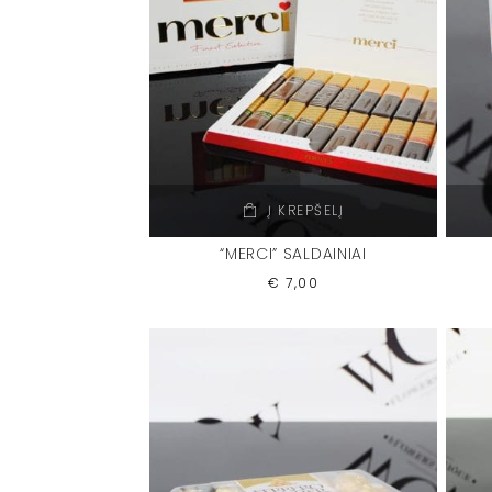
Į KREPŠELĮ
“MERCI” SALDAINIAI
€
7,00