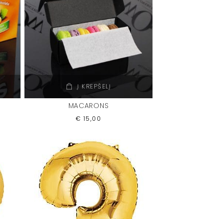
Į KREPŠELĮ
MACARONS
€
15,00