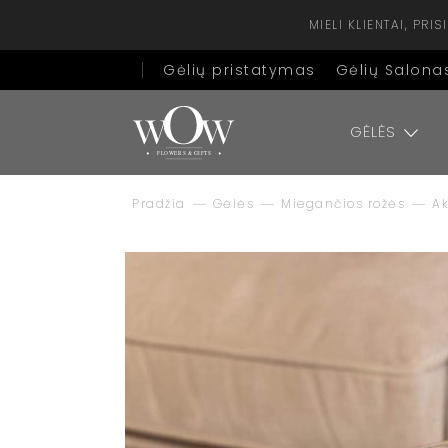
MIELI KLIENTAI, PR
Gėlių pristatymas
Gėlių Salona
GĖLĖS
Pradžia
Gėlės
Miegančios rožės
Ak