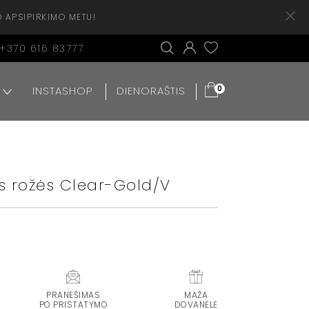
O APSIPIRKIMO METU!
+370 616 83777
INSTASHOP
DIENORAŠTIS
0
s rožės Clear-Gold/V
PRANEŠIMAS
MAŽA
PO PRISTATYMO
DOVANĖLĖ