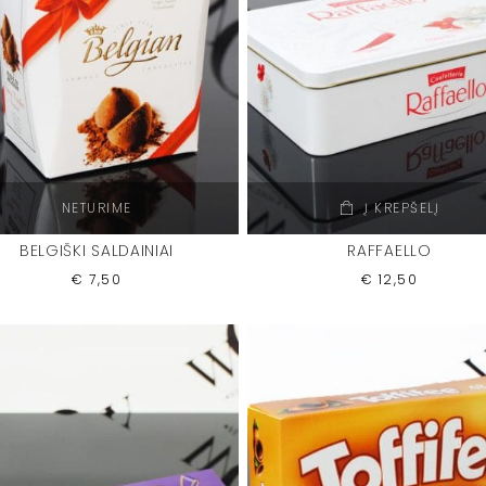
NETURIME
Į KREPŠELĮ
BELGIŠKI SALDAINIAI
RAFFAELLO
€
7,50
€
12,50