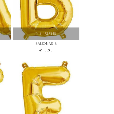
Į KREPŠELĮ
BALIONAS B
€
10,00