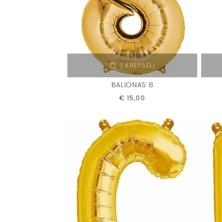
Į KREPŠELĮ
BALIONAS 8
€
15,00