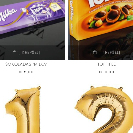
Į KREPŠELĮ
Į KREPŠELĮ
ŠOKOLADAS “MILKA”
TOFFIFEE
€
5,00
€
10,00