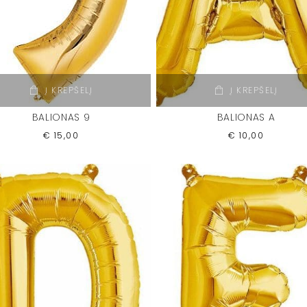
Į KREPŠELĮ
Į KREPŠELĮ
BALIONAS 9
BALIONAS A
€
15,00
€
10,00