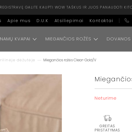
ISIREGISTRAVĘ GALITE KAUPTI WOW TAŠKUS IR JUOS PANAUDOTI KIT
s
Apie mus
D.U.K
Atsiliepimai
Kontaktai
NAMŲ KVAPAI
MIEGANČIOS ROŽĖS
DOVANOS
rilinėje dėžutėje
Miegančios rožės Clear-Gold/V
Miegančio
Neturime
GREITAS
PRISTATYMAS