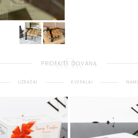
PRIDĖKITE DOVANĄ
UŽRAŠAI
KVEPALAI
NAMŲ