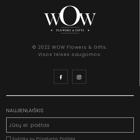
© 2022 WOW Flowers & Gifts.
Visos teisės saugomos.
NAUJIENLAIŠKIS
Sutinku su Privatumo Politika