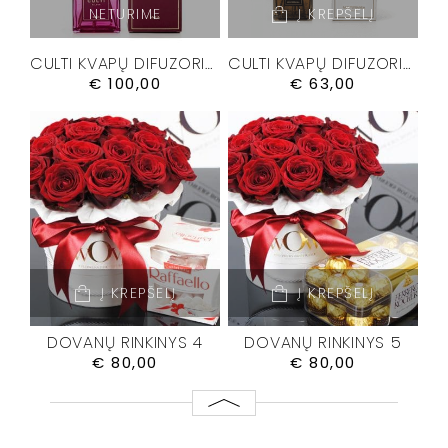
NETURIME
Į KREPŠELĮ
CULTI KVAPŲ DIFUZORIUS “MALIA” 500 ML.
CULTI KVAPŲ DIFUZORIUS “MEDITERRANEA” 250ML.
€
100,00
€
63,00
Į KREPŠELĮ
Į KREPŠELĮ
DOVANŲ RINKINYS 4
DOVANŲ RINKINYS 5
€
80,00
€
80,00