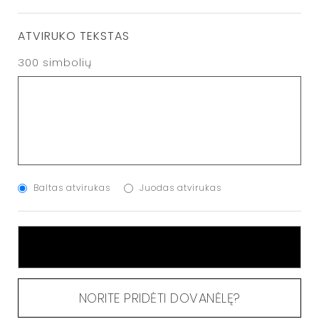
ATVIRUKO TEKSTAS
300
simbolių
Baltas atvirukas
Juodas atvirukas
Į KREPŠELĮ
NORITE PRIDĖTI DOVANĖLĘ?