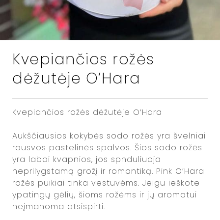
Kvepiančios rožės
dėžutėje O’Hara
Kvepiančios rožės dėžutėje O’Hara
Aukščiausios kokybės sodo rožės yra švelniai
rausvos pastelinės spalvos. Šios sodo rožės
yra labai kvapnios, jos spnduliuoja
neprilygstamą grožį ir romantiką. Pink O’Hara
rožės puikiai tinka vestuvėms. Jeigu ieškote
ypatingų gėlių, šioms rožėms ir jų aromatui
neįmanoma atsispirti.