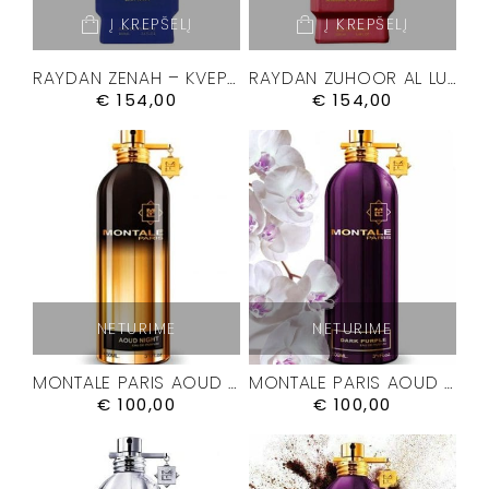
Į KREPŠELĮ
Į KREPŠELĮ
RAYDAN ZENAH – KVEPALAI 100ML.
RAYDAN ZUHOOR AL LUBAN – KVEPALAI 100ML.
€
154,00
€
154,00
NETURIME
NETURIME
MONTALE PARIS AOUD NIGHT KVEPALAI
MONTALE PARIS AOUD PURPLE ROSE KVEPALAI
€
100,00
€
100,00