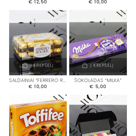
€
12,50
€
10,00
Į KREPŠELĮ
Į KREPŠELĮ
SALDAINIAI “FERRERO ROCHER”
ŠOKOLADAS “MILKA”
€
10,00
€
5,00