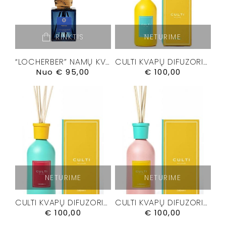
RINKTIS
NETURIME
“LOCHERBER” NAMŲ KVAPŲ DIFUZORIUS”VENETIAE”
CULTI KVAPŲ DIFUZORIUS ” CHROMIA III” 500 ML.
Nuo
€
95,00
€
100,00
NETURIME
NETURIME
CULTI KVAPŲ DIFUZORIUS “CHROMIA I” 500 ML
CULTI KVAPŲ DIFUZORIUS “CHROMIA II” 500 ML
€
100,00
€
100,00