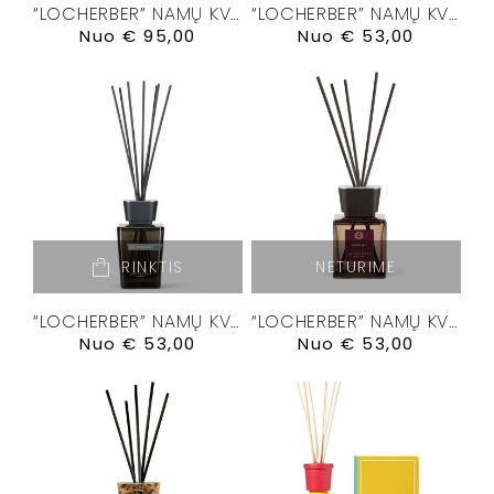
“LOCHERBER” NAMŲ KVAPŲ DIFUZORIUS “BANKSIA”
“LOCHERBER” NAMŲ KVAPŲ DIFUZORIUS “DOLCE ROMA XXI”
Nuo
€
95,00
Nuo
€
53,00
RINKTIS
NETURIME
“LOCHERBER” NAMŲ KVAPŲ DIFUZORIUS “GRIGIO MILANO”
“LOCHERBER” NAMŲ KVAPŲ DIFUZORIUS “KLINTO 1817”
Nuo
€
53,00
Nuo
€
53,00