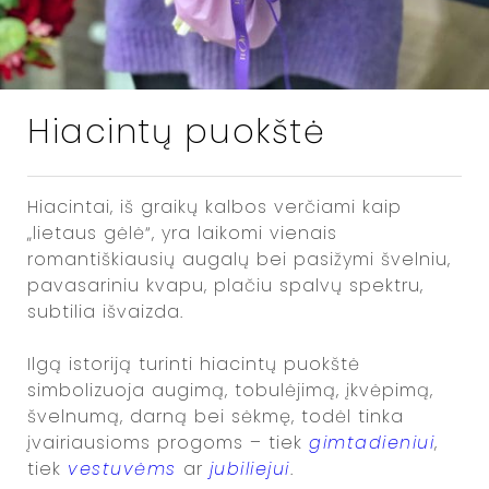
Hiacintų puokštė
Hiacintai, iš graikų kalbos verčiami kaip
„lietaus gėlė“, yra laikomi vienais
romantiškiausių augalų bei pasižymi švelniu,
pavasariniu kvapu, plačiu spalvų spektru,
subtilia išvaizda.
Ilgą istoriją turinti hiacintų puokštė
simbolizuoja augimą, tobulėjimą, įkvėpimą,
švelnumą, darną bei sėkmę, todėl tinka
įvairiausioms progoms – tiek
gimtadieniui
,
tiek
vestuvėms
ar
jubiliejui
.