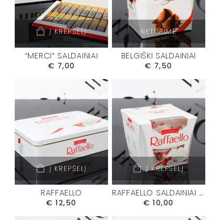
Į KREPŠELĮ
NETURIME
“MERCI” SALDAINIAI
BELGIŠKI SALDAINIAI
€
7,00
€
7,50
Į KREPŠELĮ
Į KREPŠELĮ
RAFFAELLO
RAFFAELLO SALDAINIAI M
€
12,50
€
10,00