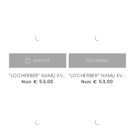
RINKTIS
NETURIME
“LOCHERBER” NAMŲ KVAPŲ DIFUZORIUS “GRIGIO MILANO”
“LOCHERBER” NAMŲ KVAPŲ DIFUZORIUS “KLINTO 1817”
Nuo
€
53,00
Nuo
€
53,00