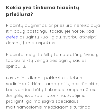
Kokia yra tinkama hiacintų
priežiūra?
Hiacintų auginimas ar priežiūra nereikalauja
itin daug pastangų, tačiau jei norite, kad
gėlės
džiugintų kuo ilgiau, svarbu atkreipti
dėmesį į kelis aspektus.
Hiacintai mėgsta šiltą temperatūrą, šviesą,
tačiau reiktų vengti tiesioginių saulės
spindulių.
Kas kelias dienas pakirpkite stiebus
sodininko žirklėmis arba peiliu, pasirūpinkite,
kad vanduo būtų tinkamos temperatūros.
Jei gėlių išvaizda netenkina, žydėjimui
prailginti galima įsigyti specialaus
maitinamosiomis medžiagomis turtingo