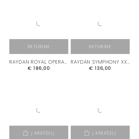
NETURIME
NETURIME
RAYDAN ROYAL OPERA – KVEPALAI 100ML.
RAYDAN SYMPHONY XXIII – KVEPALAI 50ML
€
186,00
€
136,00
Į KREPŠELĮ
Į KREPŠELĮ