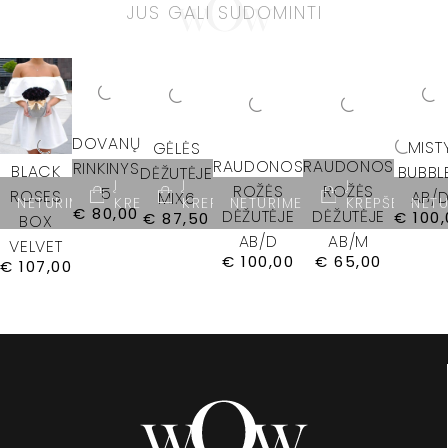
JUS GALI SUDOMINTI
DOVANŲ
MIST
GĖLĖS
RAUDONOS
RAUDONOS
RINKINYS
BLACK
BUBBL
DĖŽUTĖJE
Į
Į
Į
ROŽĖS
ROŽĖS
5
ROSES
AB/
MIX6
NETURIME
KREPŠELĮ
KREPŠELĮ
NETURIME
KREPŠELĮ
NETU
€
80,00
DĖŽUTĖJE
DĖŽUTĖJE
€
100,
€
87,50
BOX
AB/D
AB/M
VELVET
€
100,00
€
65,00
€
107,00