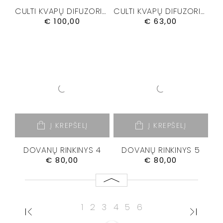
CULTI KVAPŲ DIFUZORIUS “MALIA” 500 ML.
CULTI KVAPŲ DIFUZORIUS “MEDITERRANEA” 250ML.
€
100,00
€
63,00
Į KREPŠELĮ
Į KREPŠELĮ
DOVANŲ RINKINYS 4
DOVANŲ RINKINYS 5
€
80,00
€
80,00
1
2
3
4
5
6