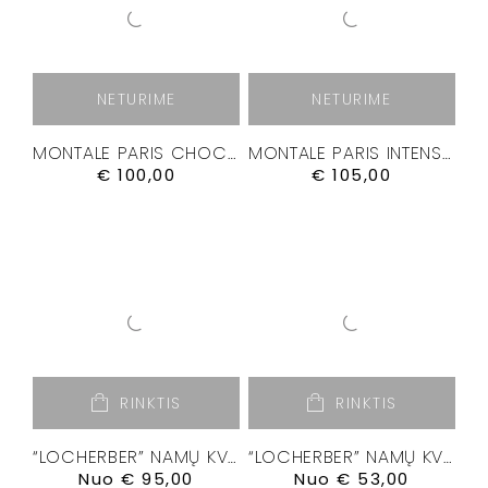
NETURIME
NETURIME
MONTALE PARIS CHOCOLATE GREEDY KVEPALAI
MONTALE PARIS INTENSE CAFÉ KVEPALAI
€
100,00
€
105,00
RINKTIS
RINKTIS
“LOCHERBER” NAMŲ KVAPŲ DIFUZORIUS “BANKSIA”
“LOCHERBER” NAMŲ KVAPŲ DIFUZORIUS “DOLCE ROMA XXI”
Nuo
€
95,00
Nuo
€
53,00