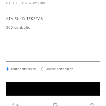
GAUKITE IKI
5
WOW EURŲ
ATVIRUKO TEKSTAS
300
simbolių
Baltas atvirukas
Juodas atvirukas
Į KREPŠELĮ