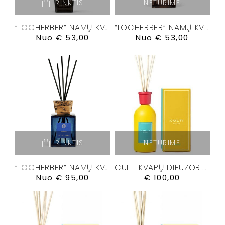
RINKTIS
NETURIME
“LOCHERBER” NAMŲ KVAPŲ DIFUZORIUS “GRIGIO MILANO”
“LOCHERBER” NAMŲ KVAPŲ DIFUZORIUS “KLINTO 1817”
Nuo
€
53,00
Nuo
€
53,00
RINKTIS
NETURIME
“LOCHERBER” NAMŲ KVAPŲ DIFUZORIUS”VENETIAE”
CULTI KVAPŲ DIFUZORIUS ” CHROMIA III” 500 ML.
Nuo
€
95,00
€
100,00