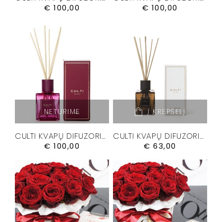
€
100,00
€
100,00
NETURIME
Į KREPŠELĮ
CULTI KVAPŲ DIFUZORIUS “MALIA” 500 ML.
CULTI KVAPŲ DIFUZORIUS “MEDITERRANEA” 250ML.
€
100,00
€
63,00