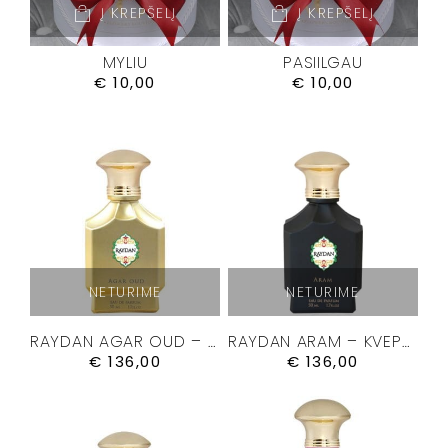
Į KREPŠELĮ
Į KREPŠELĮ
MYLIU
PASIILGAU
€
10,00
€
10,00
NETURIME
NETURIME
RAYDAN AGAR OUD – KVEPALAI 50ML.
RAYDAN ARAM – KVEPALAI 50ML.
€
136,00
€
136,00