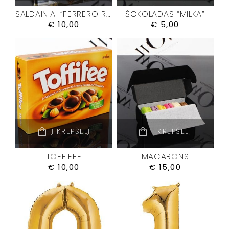
SALDAINIAI “FERRERO ROCHER”
ŠOKOLADAS “MILKA”
€
10,00
€
5,00
Į KREPŠELĮ
Į KREPŠELĮ
TOFFIFEE
MACARONS
€
10,00
€
15,00