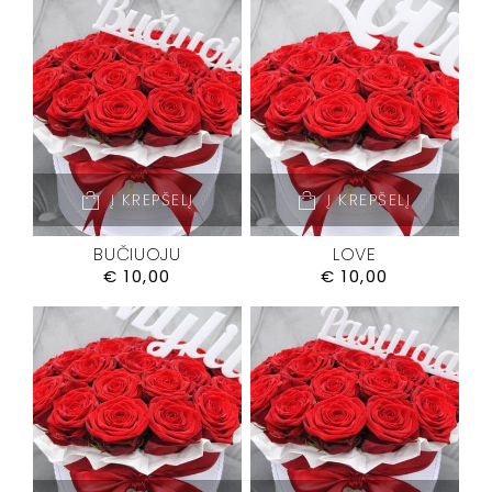
Į KREPŠELĮ
Į KREPŠELĮ
BUČIUOJU
LOVE
€
10,00
€
10,00