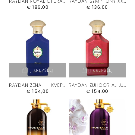
RAYDAN ROYAL OPERA – KVEPALAI 100ML.
RAYDAN SYMPHONY XXIII – KVEPALAI 50ML
€
186,00
€
136,00
Į KREPŠELĮ
Į KREPŠELĮ
RAYDAN ZENAH – KVEPALAI 100ML.
RAYDAN ZUHOOR AL LUBAN – KVEPALAI 100ML.
€
154,00
€
154,00