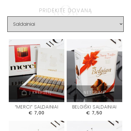
PRIDĖKITE DOVANĄ
Į KREPŠELĮ
NETURIME
“MERCI” SALDAINIAI
BELGIŠKI SALDAINIAI
€
7,00
€
7,50