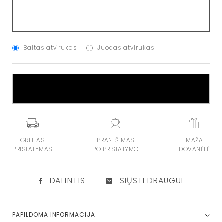
Baltas atvirukas
Juodas atvirukas
Į KREPŠELĮ
GREITAS
PRANEŠIMAS
MAŽA
PRISTATYMAS
PO PRISTATYMO
DOVANĖLĖ
DALINTIS
SIŲSTI DRAUGUI
PAPILDOMA INFORMACIJA