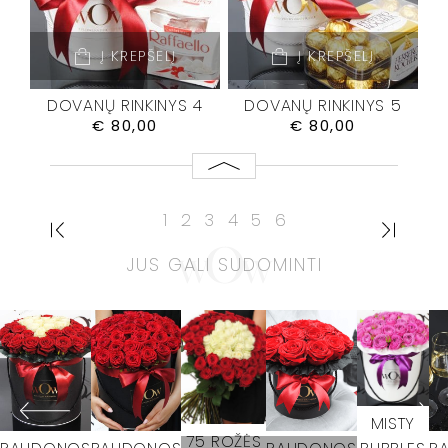
Į KREPŠELĮ
Į KREPŠELĮ
DOVANŲ RINKINYS 4
DOVANŲ RINKINYS 5
€
80,00
€
80,00
1
2
3
4
5
6
JUS GALI SUDOMINTI
MISTY
75 ROŽĖS