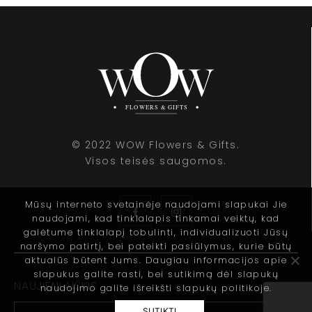
© 2022 WOW Flowers & Gifts.
Visos teisės saugomos.
Mūsų interneto svetainėje naudojami slapukai Jie
naudojami, kad tinklalapis tinkamai veiktų, kad
galėtume tinklalapį tobulinti, individualizuoti Jūsų
naršymo patirtį, bei pateikti pasiūlymus, kurie būtų
aktualūs būtent Jums. Daugiau informacijos apie
slapukus galite rasti, bei sutikimą dėl slapukų
NAUJIENLAIŠKIS
naudojimo galite išreikšti slapukų politikoje.
SUTIKTI