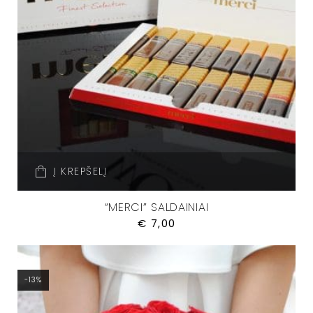
Į KREPŠELĮ
“MERCI” SALDAINIAI
€
7,00
-13%