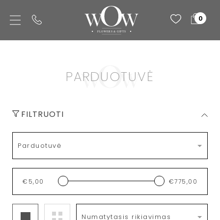
0
PARDUOTUVĖ
FILTRUOTI
€
5,00
€
775,00