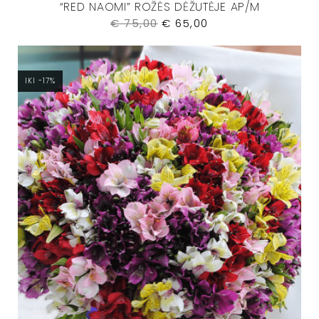
“RED NAOMI” ROŽĖS DĖŽUTĖJE AP/M
€
75,00
€
65,00
IKI -17%