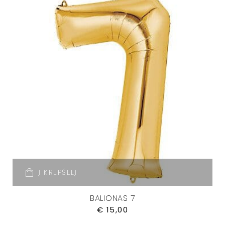
Į KREPŠELĮ
BALIONAS 7
€
15,00