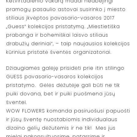
Ketvirtadienio vakarą madai neabejingi
pramogų pasaulio astovai susirinko į miesto
stiliaus įkvėptos pavasario-vasaros 2017
„Guess“ kolekcijos pristatymą. „Miestietiška
prabanga ir bohemiškai laisvo stiliaus
drabužių deriniai“, – taip naujausios kolekcijos
kūrinius pristatė šventės organizatoriai.
Džiaugiamės galėję prisidėti prie itin stilingo
GUESS pavasario-vasaros kolekcijos
pristatymo. Gėlės dėžutėje gali būti ne tik
puiki dovana, bet ir puiki puošmena jūsų
šventei.
WOW FLOWERS komanda pasiruošusi papuošti
ir jūsų šventę nuostabiomis individualaus
dizaino gėlių dėžutėmis ir ne tik! Mes jus
mielai pakonsultuosime, patarsime ir